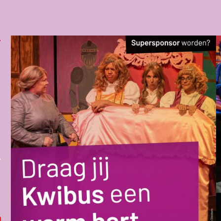
r
.
j
e
s
j
r
n
!