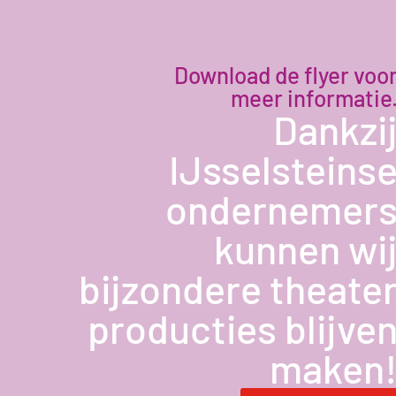
Download de flyer voo
meer informatie
Dankzi
IJsselsteins
ondernemer
kunnen wi
bijzondere theate
producties blijve
maken