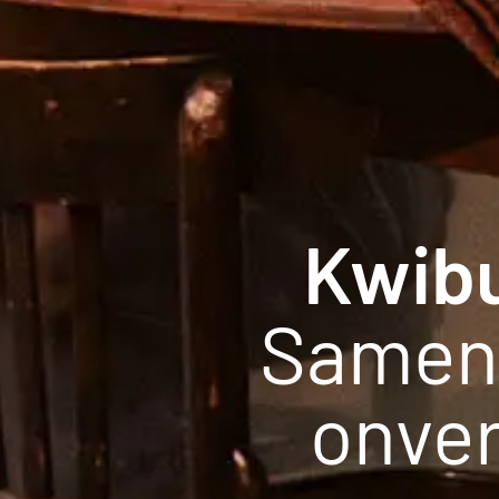
Kwibu
Samen 
onve