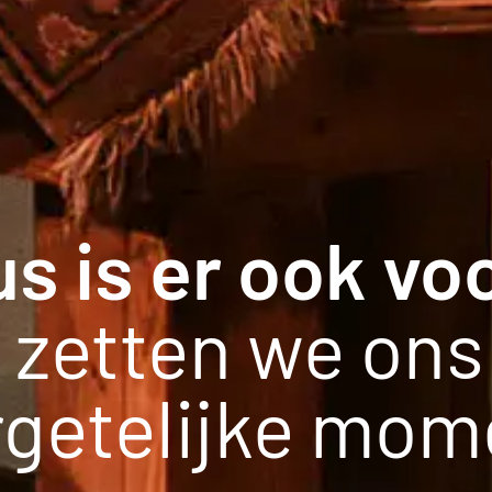
s is er ook voo
zetten we ons 
rgetelijke mom