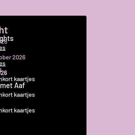
november
2026
ht
ghts
026
jes
tober 2026
jes
s
026
nkort kaartjes
 met Aaf
nkort kaartjes
nkort kaartjes