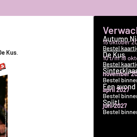
Verwac
Autumn Ni
15 oktober 2
Bestel kaart
De Kus
.
De Kus
10 t/m 18 ok
Bestel kaart
Sinterklaa
november 2
Bestel binne
Een avond
april 2027
Bestel binne
Spijt!
juni 2027
Bestel binne