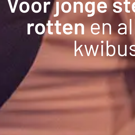
Voor jonge st
rotten
en a
kwibu