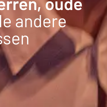
erren, oude
lle andere
ssen