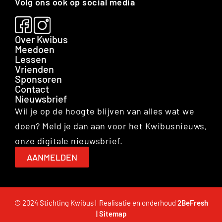
Volg ons ook op social media
Over Kwibus
Meedoen
Lessen
Vrienden
Sponsoren
Contact
Nieuwsbrief
Wil je op de hoogte blijven van alles wat we
doen? Meld je dan aan voor het Kwibusnieuws,
onze digitale nieuwsbrief.
AANMELDEN
© 2024 Stichting Kwibus | Realisatie en onderhoud
2BeFresh
|
Sitemap