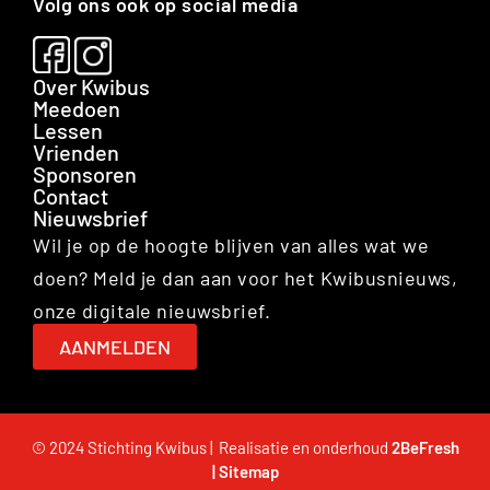
Volg ons ook op social media
Over Kwibus
Meedoen
Lessen
Vrienden
Sponsoren
Contact
Nieuwsbrief
Wil je op de hoogte blijven van alles wat we
doen? Meld je dan aan voor het Kwibusnieuws,
onze digitale nieuwsbrief.
AANMELDEN
© 2024 Stichting Kwibus | Realisatie en onderhoud
2BeFresh
|
Sitemap