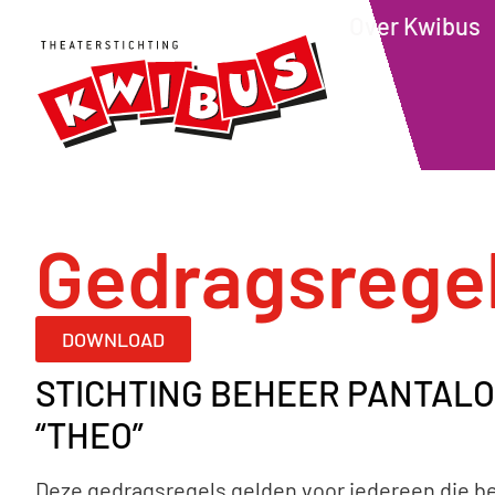
Over Kwibus
Gedragsrege
DOWNLOAD
STICHTING BEHEER PANTALO
“THEO”
Deze gedragsregels gelden voor iedereen die bet