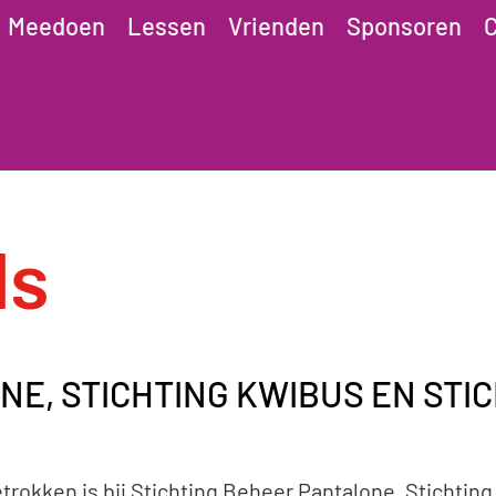
Meedoen
Lessen
Vrienden
Sponsoren
C
ls
NE, STICHTING KWIBUS EN ST
rokken is bij Stichting Beheer Pantalone, Stichting