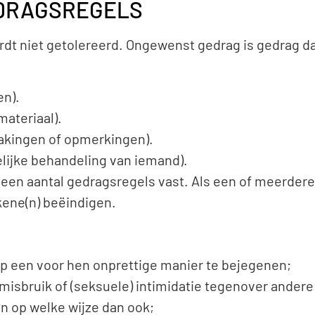
DRAGSREGELS
t niet getolereerd. Ongewenst gedrag is gedrag dat
en).
materiaal).
rakingen of opmerkingen).
elijke behandeling van iemand).
en aantal gedragsregels vast. Als een of meerder
ene(n) beëindigen.
p een voor hen onprettige manier te bejegenen;
misbruik of (seksuele) intimidatie tegenover ander
en op welke wijze dan ook;