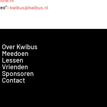
lone.nl
heo”:
kwibus@kwibus.nl
Over Kwibus
Meedoen
Lessen
Vrienden
Sponsoren
Contact