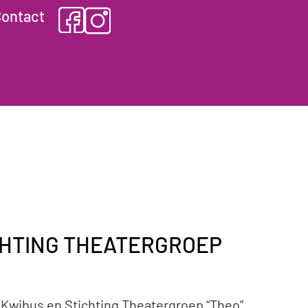
ontact
ICHTING THEATERGROEP
 Kwibus en Stichting Theatergroep “Theo”,