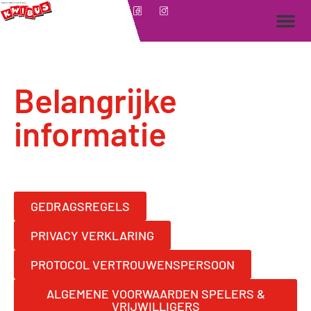
Belangrijke
informatie
GEDRAGSREGELS
PRIVACY VERKLARING
PROTOCOL VERTROUWENSPERSOON
ALGEMENE VOORWAARDEN SPELERS &
VRIJWILLIGERS